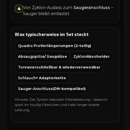
Von Zyklon-Auslass zum
Saugeranschluss
–
4
Sauger bleibt entlastet.
Was typischerweise im Set steckt
Quadro Pro
Verlängerungen (2-teilig)
Absaugspitze
/ Saugdüse
Zyklon
Abscheider
Tonne
verschließbar & wiederverwendbar
Schlauch
+ Adapterkette
Sauger-Anschluss
(DN-kompatibel)
Hinweis: Der Zyklon reduziert Filterbelastung – dadurch
spart ihr häufig Filtertüten und habt länger stabile
Leistung.