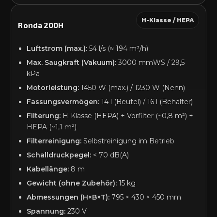
H-Klasse / HEPA
Ronda 200H
Luftstrom (max.):
54 l/s (≈ 194 m³/h)
Max. Saugkraft (Vakuum):
3000 mmWS / 29,5
kPa
Motorleistung:
1450 W (max.) / 1230 W (Nenn)
Fassungsvermögen:
14 l (Beutel) / 16 l (Behälter)
Filterung:
H-Klasse (HEPA) + Vorfilter (~0,8 m²) +
HEPA (~1,1 m²)
Filterreinigung:
Selbstreinigung im Betrieb
Schalldruckpegel:
< 70 dB(A)
Kabellänge:
8 m
Gewicht (ohne Zubehör):
15 kg
Abmessungen (H×B×T):
795 × 430 × 450 mm
Spannung:
230 V