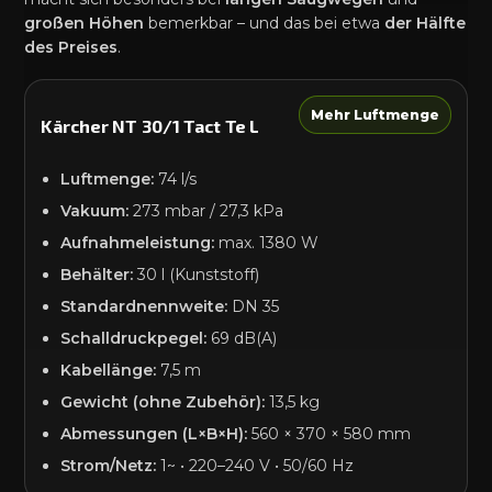
großen Höhen
bemerkbar – und das bei etwa
der Hälfte
des Preises
.
Mehr Luftmenge
Kärcher NT 30/1 Tact Te L
Luftmenge:
74 l/s
Vakuum:
273 mbar / 27,3 kPa
Aufnahmeleistung:
max. 1380 W
Behälter:
30 l (Kunststoff)
Standardnennweite:
DN 35
Schalldruckpegel:
69 dB(A)
Kabellänge:
7,5 m
Gewicht (ohne Zubehör):
13,5 kg
Abmessungen (L×B×H):
560 × 370 × 580 mm
Strom/Netz:
1~ • 220–240 V • 50/60 Hz