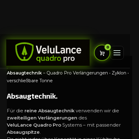
Zum
Inhalt
0
springen
Absaugtechnik
– Quadro Pro Verlängerungen • Zyklon •
Es befinden sich keine Produkte im
verschließbare Tonne
Warenkorb.
Produkte hinzufügen
Absaugtechnik.
Für die
reine Absaugtechnik
verwenden wir die
zweiteiligen Verlängerungen
des
VeluLance Quadro Pro
Systems – mit passender
Absaugspitze
.