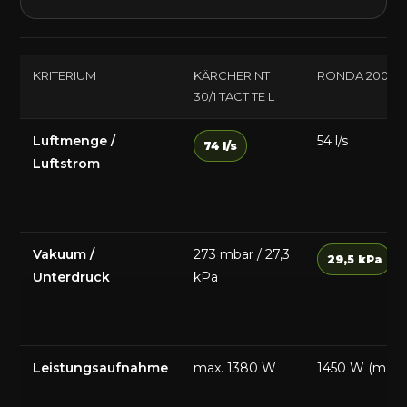
KRITERIUM
KÄRCHER NT
RONDA 200H
30/1 TACT TE L
Luftmenge /
54 l/s
74 l/s
Luftstrom
Vakuum /
273 mbar / 27,3
29,5 kPa
Unterdruck
kPa
Leistungsaufnahme
max. 1380 W
1450 W (max.)