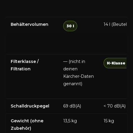
Behältervolumen
14 l (Beutel) / 
30 l
Filterklasse /
— (nicht in
H-Klasse (HE
Filtration
deinen
Kärcher-Daten
genannt)
Schalldruckpegel
69 dB(A)
< 70 dB(A)
Gewicht (ohne
13,5 kg
15 kg
Zubehör)