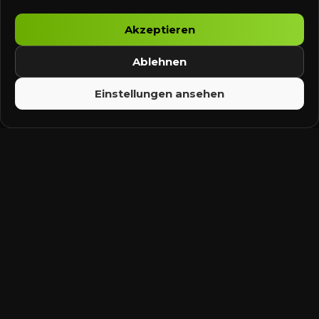
Konditionen für gemeinnützige Träger.
Akzeptieren
Praxiserprobte Teleskoplanzen für Höhen bis
Ablehnen
über 20–25 m ohne Hubsteiger.
Kits & Sets abgestimmt auf typische
Einstellungen ansehen
Einsatzszenarien in Region & Kommune.
Optionale Wasserdampftechnik für thermische,
biozidfreie Behandlung.
Beratung zum Aufbau regionaler
Einsatzstrukturen & Team-Ausstattung.
Besondere Konditionen und projektbezogene
Vereinbarungen für Vereine & öffentliche Träger.
Anfrage senden
Details ansehen
COMMUNITY