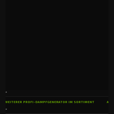
“
EITERER PROFI-DAMPFGENERATOR IM SORTIMENT
AB SOFOR
“