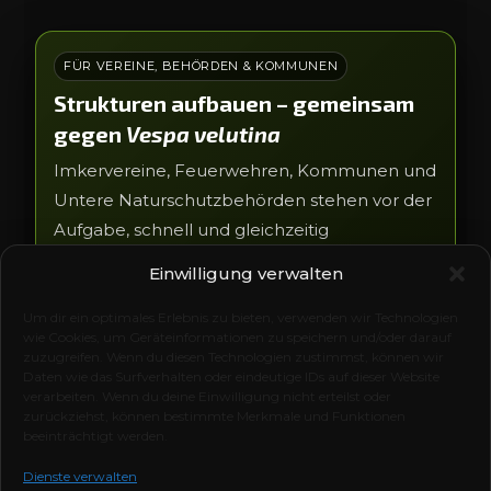
FÜR VEREINE, BEHÖRDEN & KOMMUNEN
Strukturen aufbauen – gemeinsam
gegen
Vespa velutina
Imkervereine, Feuerwehren, Kommunen und
Untere Naturschutzbehörden stehen vor der
Aufgabe, schnell und gleichzeitig
verantwortungsvoll zu handeln. Mit
Einwilligung verwalten
VeluLance
quadro pro
und passender
Wasserdampftechnik unterstützen wir euch
Um dir ein optimales Erlebnis zu bieten, verwenden wir Technologien
wie Cookies, um Geräteinformationen zu speichern und/oder darauf
beim Aufbau einer einsatzfähigen Struktur.
zuzugreifen. Wenn du diesen Technologien zustimmst, können wir
Daten wie das Surfverhalten oder eindeutige IDs auf dieser Website
Für Vereine, Feuerwehren & öffentliche
verarbeiten. Wenn du deine Einwilligung nicht erteilst oder
Träger treffen wir auf Anfrage besondere
zurückziehst, können bestimmte Merkmale und Funktionen
beeinträchtigt werden.
Vereinbarungen – z. B. projektbezogene
Angebote, Sammelbestellungen und
Dienste verwalten