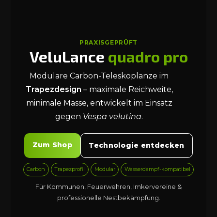
PRAXISGEPRÜFT
VeluLance
quadro pro
Modulare Carbon-Teleskoplanze im
Trapezdesign
– maximale Reichweite,
minimale Masse, entwickelt im Einsatz
gegen
Vespa velutina
.
Zum Shop
Technologie entdecken
Carbon
Trapezprofil
Modular
Wasserdampf-kompatibel
Für Kommunen, Feuerwehren, Imkervereine &
professionelle Nestbekämpfung.