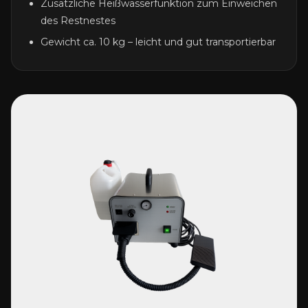
Zusätzliche Heißwasserfunktion zum Einweichen
des Restnestes
Gewicht ca. 10 kg – leicht und gut transportierbar