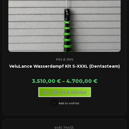
Kits & Sets
VeluLance Wasserdampf Kit S-XXXL (Dentasteam)
3.510,00
€
–
4.700,00
€
Dieses
Ausführung wählen
Produkt
weist
mehrere
Add to wishlist
Varianten
auf.
Die
Optionen
können
auf
exkl. MwSt.