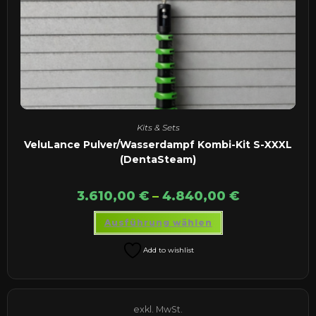
Kits & Sets
VeluLance Pulver/Wasserdampf Kombi-Kit S-XXXL
(DentaSteam)
3.610,00
€
–
4.840,00
€
Dieses
Ausführung wählen
Produkt
weist
mehrere
Add to wishlist
Varianten
auf.
Die
Optionen
können
auf
exkl. MwSt.
der