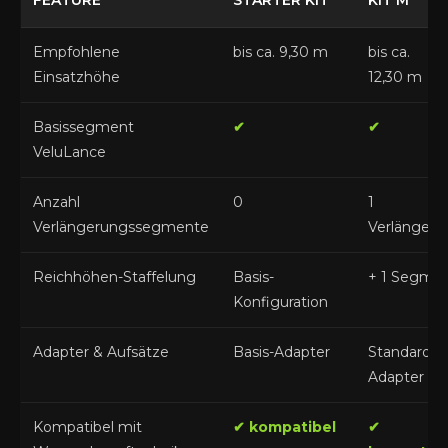
FEATURE
STARTER KIT
KIT M
Empfohlene
bis ca. 9,30 m
bis ca.
Einsatzhöhe
12,30 m
Basissegment
✔
✔
VeluLance
Anzahl
0
1
Verlängerungssegmente
Verlängeru
Reichhöhen-Staffelung
Basis-
+ 1 Segme
Konfiguration
Adapter & Aufsätze
Basis-Adapter
Standard-
Adapter
Kompatibel mit
✔ kompatibel
✔