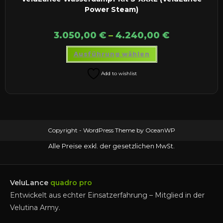
Power Steam)
3.050,00
€
–
4.240,00
€
Dieses
Ausführung wählen
Produkt
weist
mehrere
Add to wishlist
Varianten
auf.
Die
Optionen
können
auf
der
Produktseite
Copyright - WordPress Theme by OceanWP
gewählt
werden
Alle Preise exkl. der gesetzlichen MwSt.
VeluLance
quadro pro
Entwickelt aus echter Einsatzerfahrung – Mitglied in der
Velutina Army.