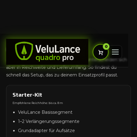
Zum
Inhalt
0
Kit-Vergleich
springen
Alle Kits basieren auf der VeluLance – unterscheiden sich
aber in Reichweite und Lieferumfang. So findest du
Es befinden sich keine Produkte im
schnell das Setup, das zu deinem Einsatzprofil passt.
Warenkorb.
Produkte hinzufügen
Starter-Kit
Empfohlene Reichhöhe: bis ca. 8 m
VeluLance Basissegment
1–2 Verlängerungssegmente
Grundadapter für Aufsätze