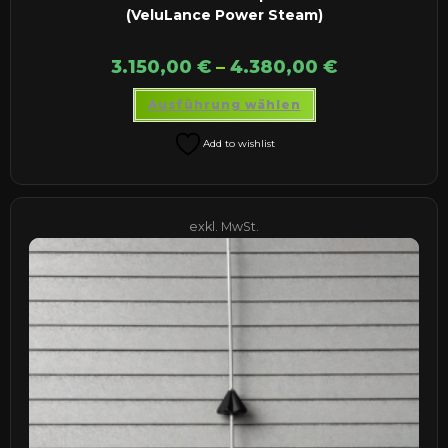
(VeluLance Power Steam)
3.150,00
€
–
4.380,00
€
Dieses
Ausführung wählen
Produkt
weist
mehrere
Add to wishlist
Varianten
auf.
Die
Optionen
können
auf
exkl. MwSt.
der
Produktseite
gewählt
werden