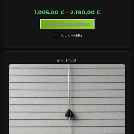
1.005,00
€
–
2.190,00
€
Dieses
Ausführung wählen
Produkt
weist
mehrere
Add to wishlist
Varianten
auf.
Die
Optionen
können
auf
exkl. MwSt.
der
Produktseite
gewählt
werden