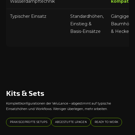
Wasserdampftechnik
kompatibe
Typischer Einsatz
Standardhöhen,
Gängige
Einstieg &
Baumhöhe
Basis-Einsätze
& Hecken
Kits & Sets
Komplettkonfigurationen der VeluLance – abgestimmt auf typische
Einsatzhöhen und Workflows. Weniger überlegen, mehr arbeiten.
PRAXISGEPRÜFTE SETUPS
ABGESTUFTE LÄNGEN
READY TO WORK