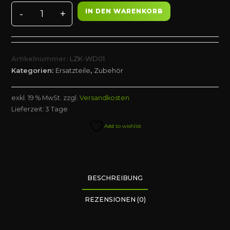
IN DEN WARENKORB
-
+
Lanzenkopf
(Wasserdampf)
Menge
Artikelnummer:
LZK-WD01
Kategorien:
Ersatzteile
,
Zubehör
exkl. 19 % MwSt.
zzgl.
Versandkosten
Lieferzeit:
3 Tage
Add to wishlist
BESCHREIBUNG
REZENSIONEN (0)