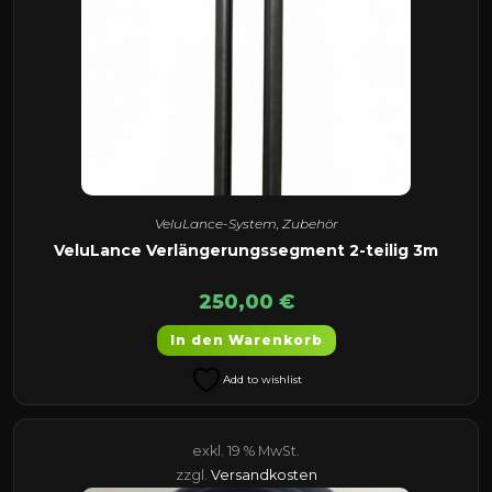
VeluLance-System
,
Zubehör
VeluLance Verlängerungssegment 2-teilig 3m
250,00
€
In den Warenkorb
Add to wishlist
exkl. 19 % MwSt.
zzgl.
Versandkosten